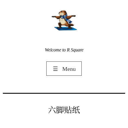
Welcome to R Square
☰
Menu
六脚贴纸