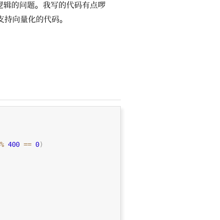
逻辑的问题。我写的代码有点啰
支持向量化的代码。
%%
400
==
0
)