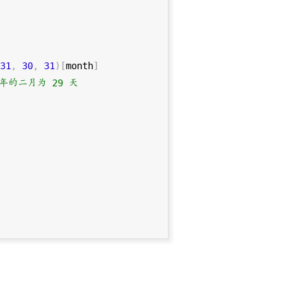
31
,
30
,
31
)
[
month
]
闰年的二月为 29 天
)