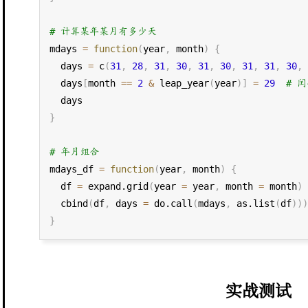
# 计算某年某月有多少天
mdays 
=
function
(
year
,
 month
)
{
  days 
=
 c
(
31
,
28
,
31
,
30
,
31
,
30
,
31
,
31
,
30
,
  days
[
month 
==
2
&
 leap_year
(
year
)
]
=
29
# 
}
# 年月组合
mdays_df 
=
function
(
year
,
 month
)
{
  df 
=
 expand.grid
(
year 
=
 year
,
 month 
=
 month
)
  cbind
(
df
,
 days 
=
 do.call
(
mdays
,
 as.list
(
df
)
)
}
实战测试