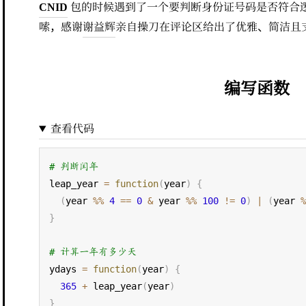
CNID
包的时候遇到了一个要判断身份证号码是否符合
嗦，感谢
谢益辉
亲自操刀在评论区给出了优雅、简洁且
编写函数
查看代码
# 判断闰年
leap_year 
=
function
(
year
)
{
(
year 
%%
4
==
0
&
 year 
%%
100
!=
0
)
|
(
year 
}
# 计算一年有多少天
ydays 
=
function
(
year
)
{
365
+
 leap_year
(
year
)
}