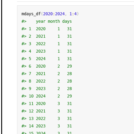
mdays_df
(
2020
:
2024
,
1
:
4
)
#>    year month days
#> 1  2020     1   31
#> 2  2021     1   31
#> 3  2022     1   31
#> 4  2023     1   31
#> 5  2024     1   31
#> 6  2020     2   29
#> 7  2021     2   28
#> 8  2022     2   28
#> 9  2023     2   28
#> 10 2024     2   29
#> 11 2020     3   31
#> 12 2021     3   31
#> 13 2022     3   31
#> 14 2023     3   31
#> 15 2024     3   31